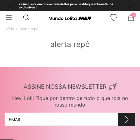
se inscreva em nossa newsletter para desbloquear benefícios
exclusivos!
0
início
alerta repô
alerta repô
ASSINE NOSSA NEWSLETTER
Hey, Loli! Fique por dentro de tudo o que rola no
nosso mundo!