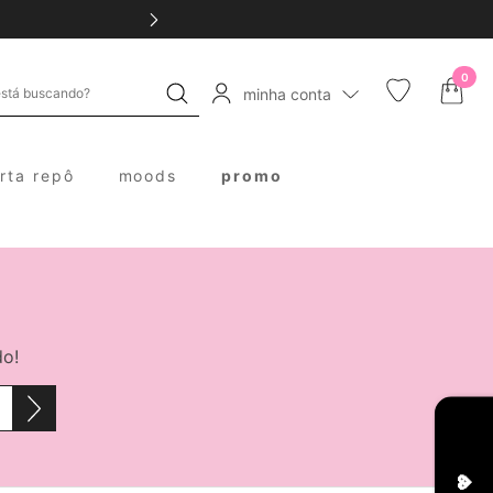
0
minha conta
erta repô
moods
promo
do!