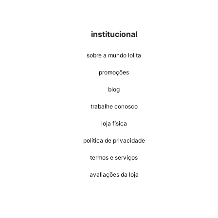
casacos e jaquetas
jeans
all black
institucional
sobre a mundo lolita
promoções
blog
trabalhe conosco
loja física
política de privacidade
termos e serviços
avaliações da loja