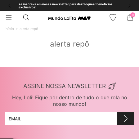
se inscreva em nossa newsletter para desbloquear benefícios
exclusivos!
0
início
alerta repô
alerta repô
ASSINE NOSSA NEWSLETTER
Hey, Loli! Fique por dentro de tudo o que rola no
nosso mundo!