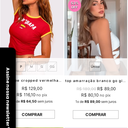
53%
OFF
PP
P
M
G
GG
Único
baby tee cropped vermelha guapa mundo lolita
top amarração branco go girl mundo lolita
R$ 129,00
R$ 89,00
R$ 189,00
R$ 116,10
R$ 80,10
no pix
no pix
2x
de
R$ 64,50
sem juros
1x
de
R$ 89,00
sem juros
COMPRAR
COMPRAR