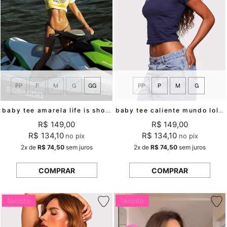
PP
P
M
G
GG
PP
P
M
G
baby tee amarela life is short mundo lolita
baby tee caliente mundo lolita
R$ 149,00
R$ 149,00
R$ 134,10
R$ 134,10
no pix
no pix
2x
de
R$ 74,50
sem juros
2x
de
R$ 74,50
sem juros
COMPRAR
COMPRAR
favorito
favorito