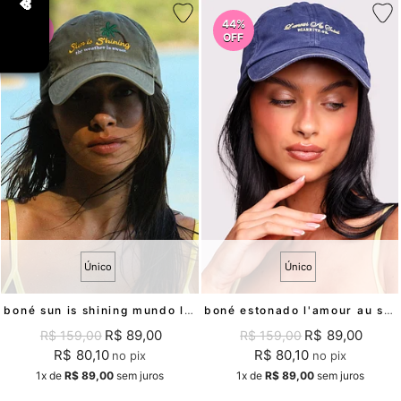
44%
44%
OFF
OFF
Único
Único
boné sun is shining mundo lolita
boné estonado l'amour au soleil mundo lolita
R$ 89,00
R$ 89,00
R$ 159,00
R$ 159,00
R$ 80,10
R$ 80,10
no pix
no pix
1x
de
R$ 89,00
sem juros
1x
de
R$ 89,00
sem juros