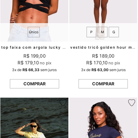
Único
P
M
G
top faixa com argola lucky girl mundo lolita
vestido tricô golden hour mundo lolita
R$ 199,00
R$ 189,00
R$ 179,10
R$ 170,10
no pix
no pix
3x
de
R$ 66,33
sem juros
3x
de
R$ 63,00
sem juros
COMPRAR
COMPRAR