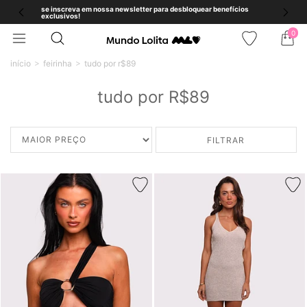
se inscreva em nossa newsletter para desbloquear benefícios
exclusivos!
0
início
feirinha
tudo por r$89
tudo por R$89
FILTRAR