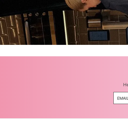
casacos e jaquetas
jeans
all black
He