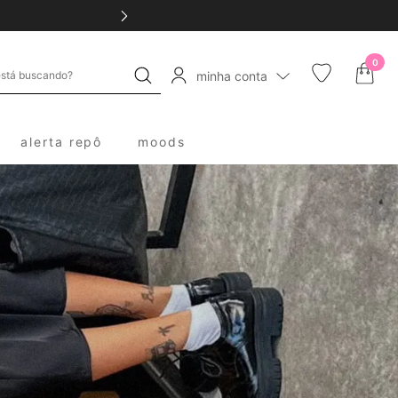
0
minha conta
alerta repô
moods