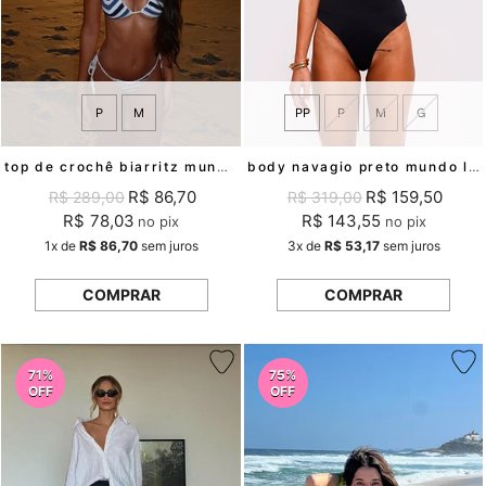
P
M
PP
P
M
G
top de crochê biarritz mundo lolita
body navagio preto mundo lolita
R$ 86,70
R$ 159,50
R$ 289,00
R$ 319,00
R$ 78,03
R$ 143,55
no pix
no pix
1x
de
R$ 86,70
sem juros
3x
de
R$ 53,17
sem juros
COMPRAR
COMPRAR
71%
75%
OFF
OFF