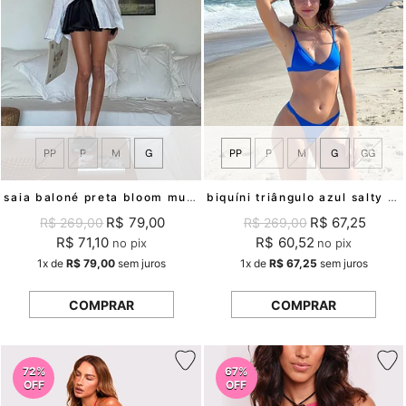
PP
P
M
G
PP
P
M
G
GG
saia baloné preta bloom mundo lolita
biquíni triângulo azul salty soul mundo lolita
R$ 79,00
R$ 67,25
R$ 269,00
R$ 269,00
R$ 71,10
R$ 60,52
no pix
no pix
1x
de
R$ 79,00
sem juros
1x
de
R$ 67,25
sem juros
COMPRAR
COMPRAR
72%
67%
OFF
OFF