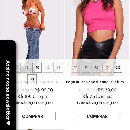
34
36
38
40
42
44
PP
P
M
G
GG
46
saia jeans malibu mundo lolita
regata cropped rosa pink malu mundo lolita
R$ 99,00
R$ 29,00
R$ 349,00
R$ 89,00
R$ 89,10
R$ 26,10
no pix
no pix
1x
de
R$ 99,00
sem juros
1x
de
R$ 29,00
sem juros
COMPRAR
COMPRAR