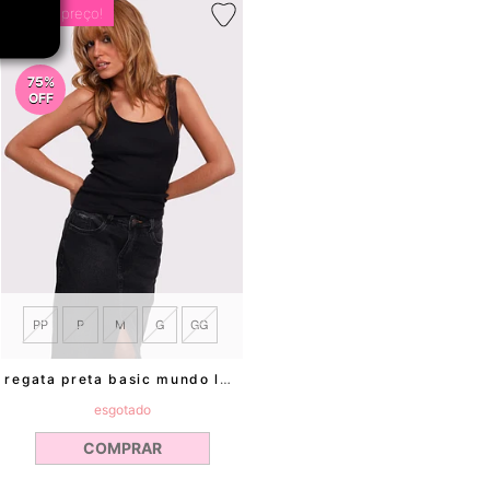
menor preço!
75%
OFF
PP
P
M
G
GG
regata preta basic mundo lolita
esgotado
COMPRAR