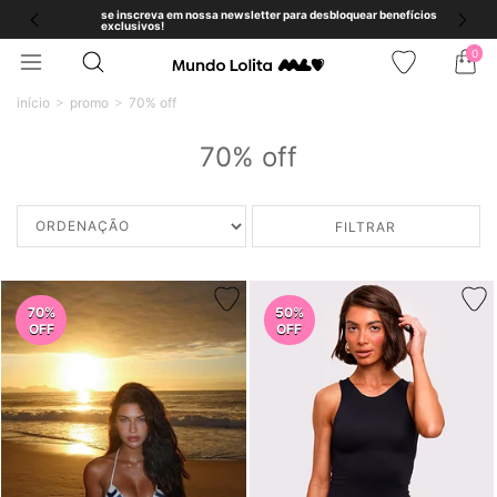
se inscreva em nossa newsletter para desbloquear benefícios
exclusivos!
0
início
promo
70% off
70% off
FILTRAR
70%
50%
OFF
OFF