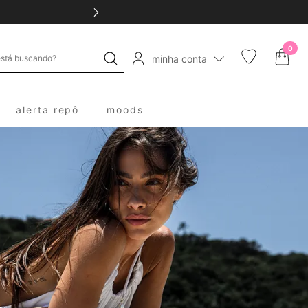
0
minha conta
alerta repô
moods