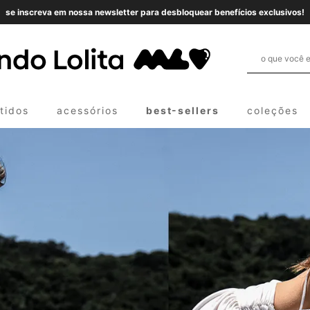
se inscreva em nossa newsletter para desbloquear benefícios exclusivos!
tidos
acessórios
best-sellers
coleções
e cima
e baixo