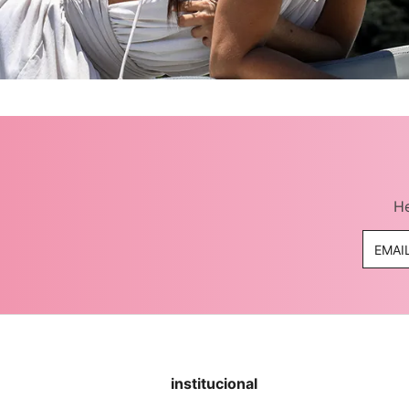
casacos e jaquetas
jeans
all black
He
institucional