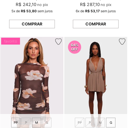
R$ 242,10
R$ 287,10
no pix
no pix
5x
de
R$ 53,80
sem juros
6x
de
R$ 53,17
sem juros
COMPRAR
COMPRAR
favorito
64%
OFF
PP
P
M
G
PP
P
M
G