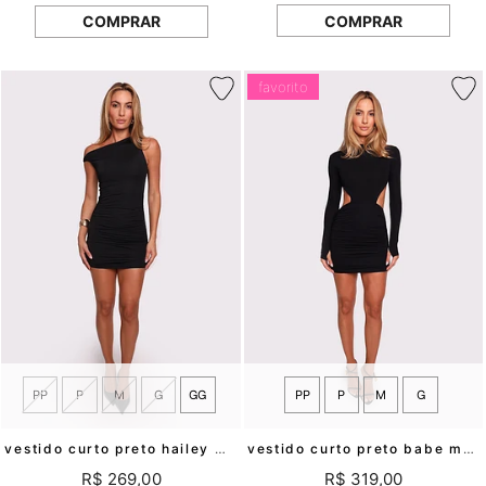
COMPRAR
COMPRAR
favorito
PP
P
M
G
GG
PP
P
M
G
vestido curto preto hailey mundo lolita
vestido curto preto babe mundo lolita
R$ 269,00
R$ 319,00