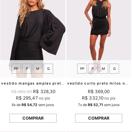
PP
P
M
G
PP
P
M
G
vestido mangas amplas preto aria mundo lolita
vestido curto preto milos noir mundo lolita
R$ 328,30
R$ 369,00
R$ 469,00
R$ 295,47
R$ 332,10
no pix
no pix
6x
de
R$ 54,72
sem juros
7x
de
R$ 52,71
sem juros
COMPRAR
COMPRAR