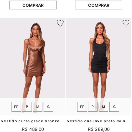
COMPRAR
COMPRAR
PP
P
M
G
PP
P
M
G
vestido curto grace bronze mundo lolita
vestido one love preto mundo lolita
R$ 489,00
R$ 289,00