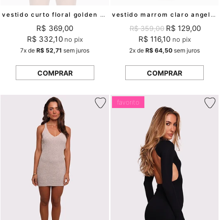
vestido curto floral golden grove mundo lolita
vestido marrom claro angel aura mundo lolita
R$ 369,00
R$ 129,00
R$ 359,00
R$ 332,10
R$ 116,10
no pix
no pix
7x
de
R$ 52,71
sem juros
2x
de
R$ 64,50
sem juros
COMPRAR
COMPRAR
favorito