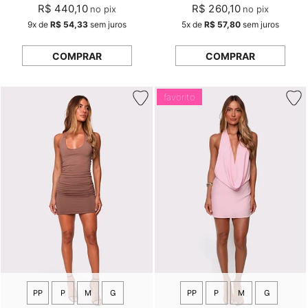
R$ 440,10
R$ 260,10
no pix
no pix
9x
de
R$ 54,33
sem juros
5x
de
R$ 57,80
sem juros
COMPRAR
COMPRAR
favorito
PP
P
M
G
PP
P
M
G