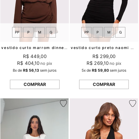
PP
P
M
G
PP
P
M
G
vestido curto marrom dinner's at seven mundo lolita
vestido curto preto naomi mundo lolita
R$ 449,00
R$ 299,00
R$ 404,10
R$ 269,10
no pix
no pix
8x
de
R$ 56,13
sem juros
5x
de
R$ 59,80
sem juros
COMPRAR
COMPRAR