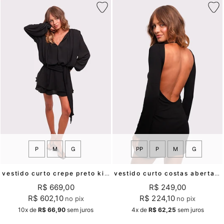
P
M
G
PP
P
M
G
vestido curto crepe preto kim mundo lolita
vestido curto costas abertas rosalie mundo lolita
R$ 669,00
R$ 249,00
R$ 602,10
R$ 224,10
no pix
no pix
10x
de
R$ 66,90
sem juros
4x
de
R$ 62,25
sem juros