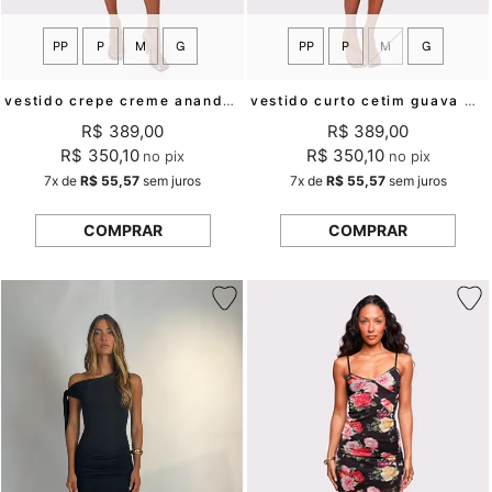
PP
P
M
G
PP
P
M
G
vestido crepe creme ananda mundo lolita
vestido curto cetim guava mundo lolita
R$ 389,00
R$ 389,00
R$ 350,10
R$ 350,10
no pix
no pix
7x
de
R$ 55,57
sem juros
7x
de
R$ 55,57
sem juros
COMPRAR
COMPRAR