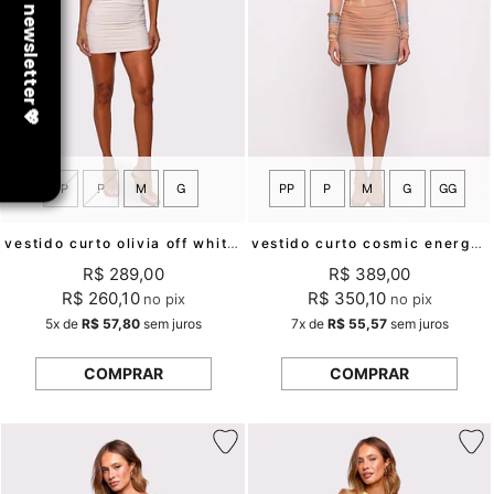
PP
P
M
G
PP
P
M
G
GG
vestido curto olivia off white mundo lolita
vestido curto cosmic energy mundo lolita
R$ 289,00
R$ 389,00
R$ 260,10
R$ 350,10
no pix
no pix
5x
de
R$ 57,80
sem juros
7x
de
R$ 55,57
sem juros
COMPRAR
COMPRAR