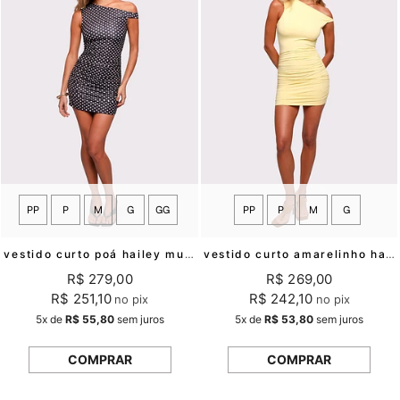
PP
P
M
G
GG
PP
P
M
G
vestido curto poá hailey mundo lolita
vestido curto amarelinho hailey mundo lolita
R$ 279,00
R$ 269,00
R$ 251,10
R$ 242,10
no pix
no pix
5x
de
R$ 55,80
sem juros
5x
de
R$ 53,80
sem juros
COMPRAR
COMPRAR