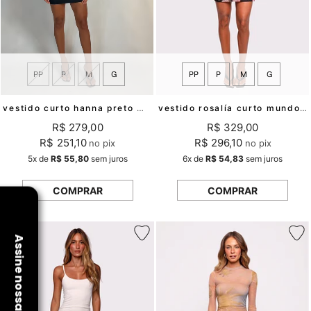
PP
P
M
G
PP
P
M
G
vestido rosalía curto mundo lolita
vestido curto hanna preto mundo lolita
R$ 329,00
R$ 279,00
R$ 296,10
R$ 251,10
no pix
no pix
6x
de
R$ 54,83
sem juros
5x
de
R$ 55,80
sem juros
COMPRAR
COMPRAR