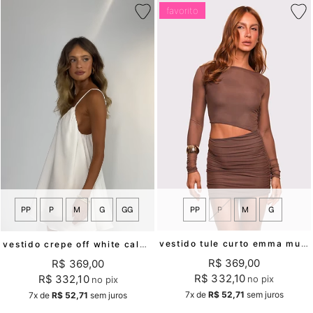
favorito
PP
P
M
G
PP
P
M
G
GG
vestido tule curto emma mundo lolita
vestido crepe off white calmaria mundo lolita
R$ 369,00
R$ 369,00
R$ 332,10
R$ 332,10
no pix
no pix
7x
de
R$ 52,71
sem juros
7x
de
R$ 52,71
sem juros