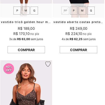
P
M
G
PP
P
M
G
vestido tricô golden hour mundo lolita
vestido aberto costas preto laira mundo lolita
R$ 189,00
R$ 249,00
R$ 170,10
R$ 224,10
no pix
no pix
3x
de
R$ 63,00
sem juros
4x
de
R$ 62,25
sem juros
COMPRAR
COMPRAR
40%
OFF