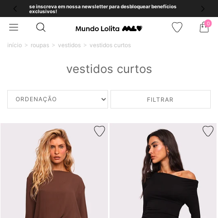
use o cupom BEMVINDA e ganhe 5% OFF na sua primeira compra
acima de R$199
0
início
roupas
vestidos
vestidos curtos
vestidos curtos
FILTRAR