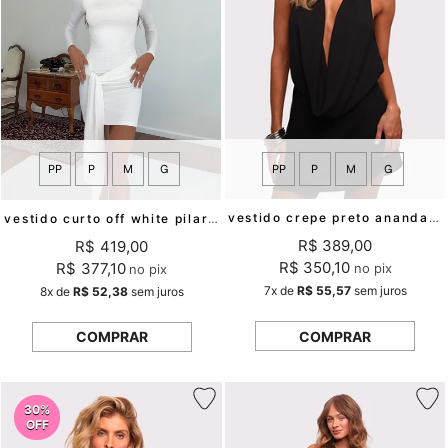
PP
P
M
G
PP
P
M
G
vestido crepe preto ananda mundo lolita
vestido curto off white pilar mundo lolita
R$ 389,00
R$ 419,00
R$ 350,10
R$ 377,10
no pix
no pix
7x
de
R$ 55,57
sem juros
8x
de
R$ 52,38
sem juros
COMPRAR
COMPRAR
30%
OFF