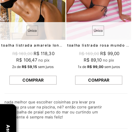
Único
Único
toalha listrada amarela long time lovers mundo lolita
toalha listrada rosa mundo lolita mundo lolita
R$ 118,30
R$ 99,00
R$ 169,00
R$ 169,00
R$ 106,47
R$ 89,10
no pix
no pix
2x
de
R$ 59,15
sem juros
1x
de
R$ 99,00
sem juros
COMPRAR
COMPRAR
nada melhor que escolher coisinhas pra levar pra
praia ou pra usar na piscina, né? então corre garantir
a sua toalha de praia! perto do mar ou curtindo um
sol a gente é sempre mais feliz!