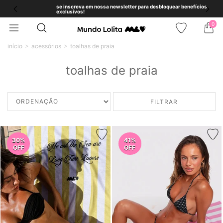
se inscreva em nossa newsletter para desbloquear benefícios
exclusivos!
0
início
acessórios
toalhas de praia
toalhas de praia
FILTRAR
30%
41%
OFF
OFF