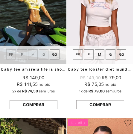
PP
P
M
G
GG
PP
P
M
G
GG
baby tee amarela life is short mundo lolita
baby tee lobster diet mundo lolita
R$ 149,00
R$ 79,00
R$ 149,00
R$ 141,55
R$ 75,05
no pix
no pix
2x
de
R$ 74,50
sem juros
1x
de
R$ 79,00
sem juros
COMPRAR
COMPRAR
favorito