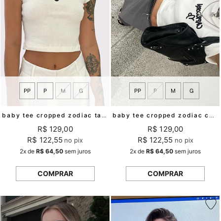
PP
P
M
G
PP
P
M
G
baby tee cropped zodiac taurus mundo lolita
baby tee cropped zodiac capricorn mundo lolita
R$ 129,00
R$ 129,00
R$ 122,55
R$ 122,55
no pix
no pix
2x
de
R$ 64,50
sem juros
2x
de
R$ 64,50
sem juros
COMPRAR
COMPRAR