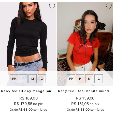
PP
P
M
G
PP
P
M
G
baby tee all day manga longa preta mundo lolita
baby tee i feel bonita mundo lolita
R$ 189,00
R$ 159,00
R$ 179,55
R$ 151,05
no pix
no pix
3x
de
R$ 63,00
sem juros
3x
de
R$ 53,00
sem juros