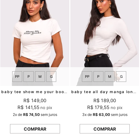
PP
P
M
G
PP
P
M
G
baby tee show me your books mundo lolita
baby tee all day manga longa off white mundo lolita
R$ 149,00
R$ 189,00
R$ 141,55
R$ 179,55
no pix
no pix
2x
de
R$ 74,50
sem juros
3x
de
R$ 63,00
sem juros
COMPRAR
COMPRAR