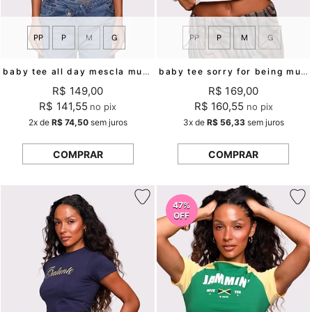
PP
P
M
G
PP
P
M
G
baby tee all day mescla mundo lolita
baby tee sorry for being mundo lolita
R$ 149,00
R$ 169,00
R$ 141,55
R$ 160,55
no pix
no pix
2x
de
R$ 74,50
sem juros
3x
de
R$ 56,33
sem juros
COMPRAR
COMPRAR
47%
OFF