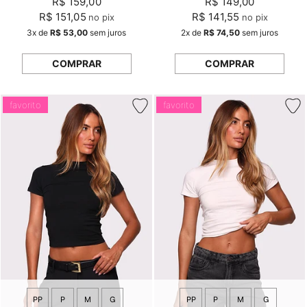
R$ 159,00
R$ 149,00
R$ 151,05
R$ 141,55
no pix
no pix
3x
de
R$ 53,00
sem juros
2x
de
R$ 74,50
sem juros
COMPRAR
COMPRAR
favorito
favorito
PP
P
M
G
PP
P
M
G