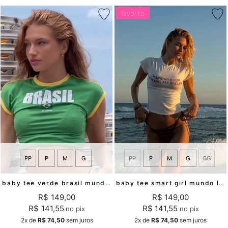
favorito
PP
P
M
G
GG
PP
P
M
G
baby tee smart girl mundo lolita
baby tee verde brasil mundo lolita
R$ 149,00
R$ 149,00
R$ 141,55
R$ 141,55
no pix
no pix
2x
de
R$ 74,50
sem juros
2x
de
R$ 74,50
sem juros