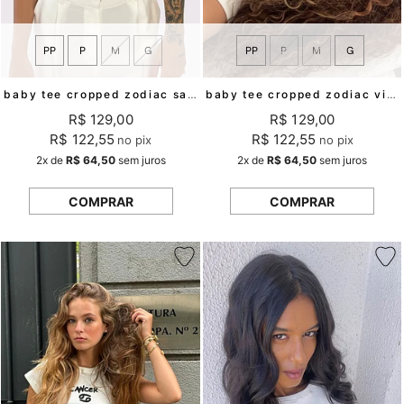
PP
P
M
G
PP
P
M
G
baby tee cropped zodiac sagittarius mundo lolita
baby tee cropped zodiac virgo mundo lolita
R$ 129,00
R$ 129,00
R$ 122,55
R$ 122,55
no pix
no pix
2x
de
R$ 64,50
sem juros
2x
de
R$ 64,50
sem juros
COMPRAR
COMPRAR