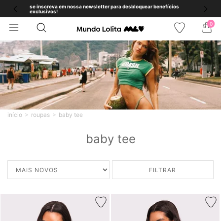
se inscreva em nossa newsletter para desbloquear benefícios
exclusivos!
0
início
roupas
baby tee
baby tee
FILTRAR