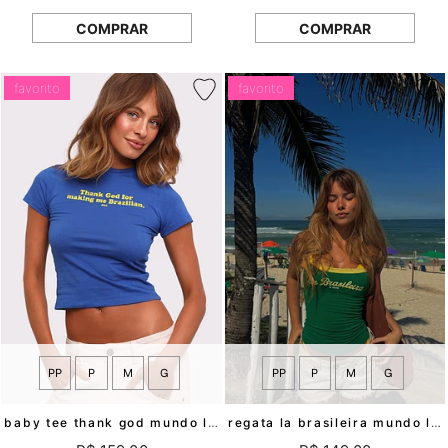
COMPRAR
COMPRAR
favorito
favorito
PP
P
M
G
PP
P
M
G
baby tee thank god mundo lolita
regata la brasileira mundo lolita