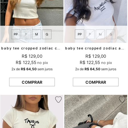
PP
P
M
G
PP
P
M
G
baby tee cropped zodiac cancer mundo lolita
baby tee cropped zodiac aquarius mundo lolita
R$ 129,00
R$ 129,00
R$ 122,55
R$ 122,55
no pix
no pix
2x
de
R$ 64,50
sem juros
2x
de
R$ 64,50
sem juros
COMPRAR
COMPRAR