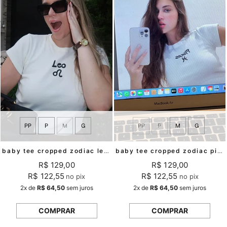
PP
P
M
G
PP
P
M
G
baby tee cropped zodiac leo mundo lolita
baby tee cropped zodiac pisces mundo lolita
R$ 129,00
R$ 129,00
R$ 122,55
R$ 122,55
no pix
no pix
2x
de
R$ 64,50
sem juros
2x
de
R$ 64,50
sem juros
COMPRAR
COMPRAR