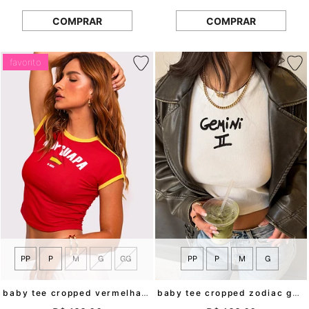
COMPRAR
COMPRAR
favorito
PP
P
M
G
GG
PP
P
M
G
baby tee cropped vermelha guapa mundo lolita
baby tee cropped zodiac gemini mundo lolita