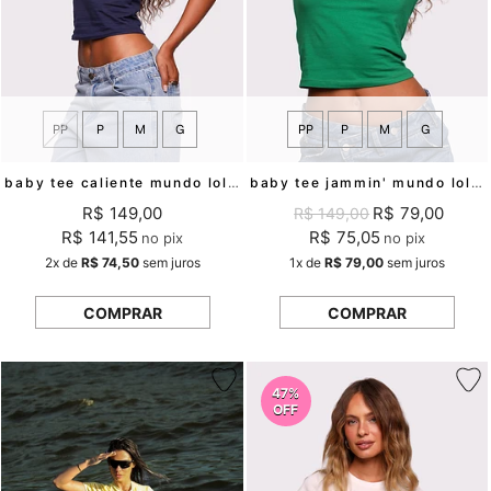
PP
P
M
G
PP
P
M
G
baby tee caliente mundo lolita
baby tee jammin' mundo lolita
R$ 149,00
R$ 79,00
R$ 149,00
R$ 141,55
R$ 75,05
no pix
no pix
2x
de
R$ 74,50
sem juros
1x
de
R$ 79,00
sem juros
COMPRAR
COMPRAR
47%
OFF