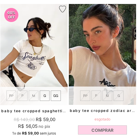
60%
OFF
PP
P
M
G
PP
P
M
G
GG
baby tee cropped zodiac aries mundo lolita
baby tee cropped spaghetti mundo lolita
R$ 59,00
R$ 149,00
esgotado
R$ 56,05
no pix
COMPRAR
1x
de
R$ 59,00
sem juros