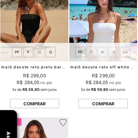
PP
P
M
G
PP
P
M
G
GG
maiô decote reto preto barcelona mundo lolita
maiô decote reto off white barcelona mundo lolita
R$ 299,00
R$ 299,00
R$ 284,05
R$ 284,05
no pix
no pix
5x
de
R$ 59,80
sem juros
5x
de
R$ 59,80
sem juros
COMPRAR
COMPRAR
favorito