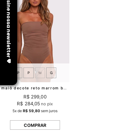
PP
P
M
G
maiô decote reto marrom barcelona mundo lolita
R$ 299,00
R$ 284,05
no pix
5x
de
R$ 59,80
sem juros
COMPRAR