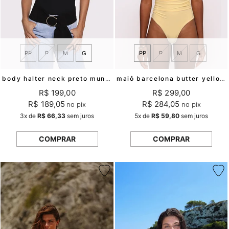
PP
P
M
G
PP
P
M
G
body halter neck preto mundo lolita
maiô barcelona butter yellow mundo lolita
R$ 199,00
R$ 299,00
R$ 189,05
R$ 284,05
no pix
no pix
3x
de
R$ 66,33
sem juros
5x
de
R$ 59,80
sem juros
COMPRAR
COMPRAR