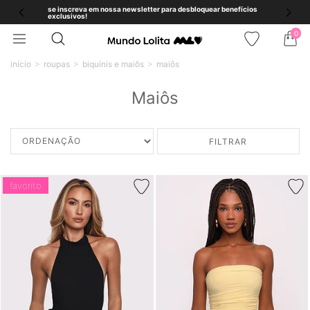
se inscreva em nossa newsletter para desbloquear benefícios
exclusivos!
0
início
roupas
biquínis e maiôs
maiôs
Maiôs
FILTRAR
favorito