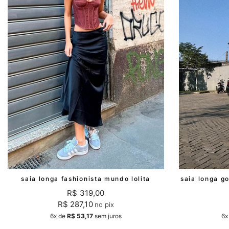
casacos e jaquetas
jeans
all black
saia longa fashionista mundo lolita
R$ 319,00
R$ 287,10
no pix
6x
de
R$ 53,17
sem juros
6x