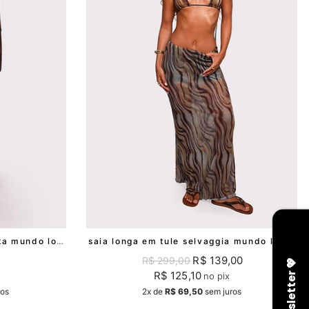
saia longa marrom fashionista mundo lolita
saia longa em tule selvaggia mundo lolita
R$ 139,00
R$ 299,00
R$ 125,10
no pix
ros
2x
de
R$ 69,50
sem juros