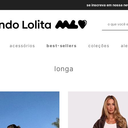
se inscreva em nossa newsletter para desbloquear benefícios exclusivos!
acessórios
best-sellers
coleções
al
longa