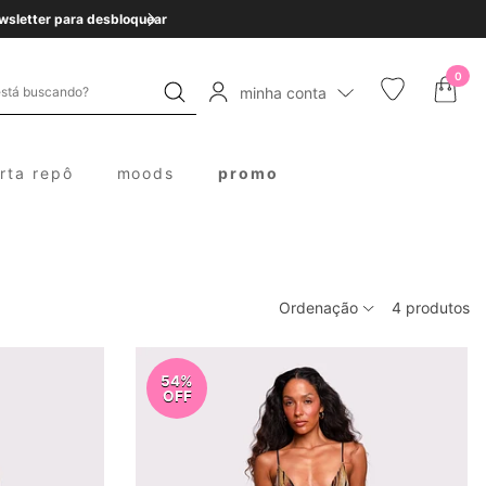
0
minha conta
erta repô
moods
promo
Ordenação
4
produtos
54%
OFF