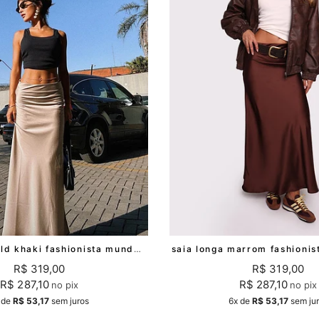
saia longa gold khaki fashionista mundo lolita
R$ 319,00
R$ 319,00
R$ 287,10
R$ 287,10
no pix
no pix
de
R$ 53,17
sem juros
6x
de
R$ 53,17
sem ju