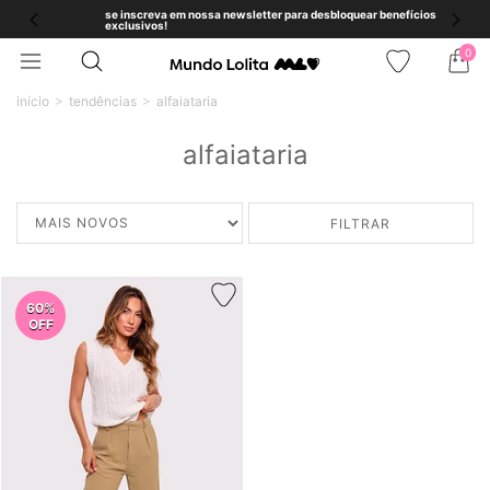
se inscreva em nossa newsletter para desbloquear benefícios
exclusivos!
0
início
tendências
alfaiataria
alfaiataria
FILTRAR
60%
OFF