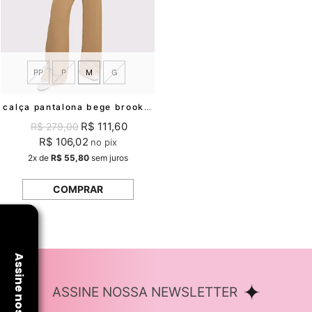
PP
P
M
G
calça pantalona bege brooklyn mundo lolita
R$ 111,60
R$ 279,00
R$ 106,02
no pix
2x
de
R$ 55,80
sem juros
COMPRAR
ASSINE NOSSA NEWSLETTER