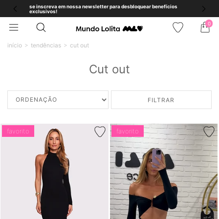
se inscreva em nossa newsletter para desbloquear benefícios
exclusivos!
0
início
tendências
cut out
Cut out
FILTRAR
favorito
favorito