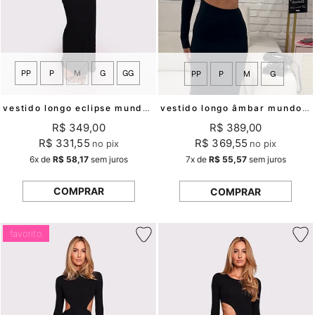
PP
P
M
G
GG
PP
P
M
G
vestido longo eclipse mundo lolita
vestido longo âmbar mundo lolita
R$ 349,00
R$ 389,00
R$ 331,55
R$ 369,55
no pix
no pix
6x
de
R$ 58,17
sem juros
7x
de
R$ 55,57
sem juros
COMPRAR
COMPRAR
favorito