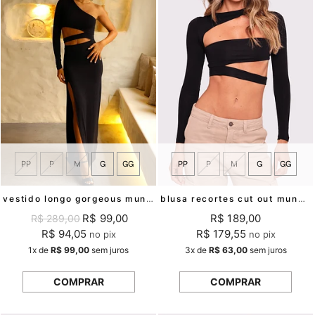
PP
P
M
G
GG
PP
P
M
G
GG
vestido longo gorgeous mundo lolita
blusa recortes cut out mundo lolita
R$ 99,00
R$ 189,00
R$ 289,00
R$ 94,05
R$ 179,55
no pix
no pix
1x
de
R$ 99,00
sem juros
3x
de
R$ 63,00
sem juros
COMPRAR
COMPRAR