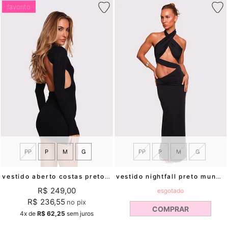
favorito
PP
P
M
G
PP
P
M
G
vestido aberto costas preto laira mundo lolita
vestido nightfall preto mundo lolita
R$ 249,00
esgotado
R$ 236,55
no pix
COMPRAR
4x
de
R$ 62,25
sem juros