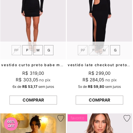
PP
P
M
G
PP
P
M
G
vestido curto preto babe mundo lolita
vestido late checkout preto mundo lolita
R$ 319,00
R$ 299,00
R$ 303,05
R$ 284,05
no pix
no pix
6x
de
R$ 53,17
sem juros
5x
de
R$ 59,80
sem juros
COMPRAR
COMPRAR
favorito
66%
OFF