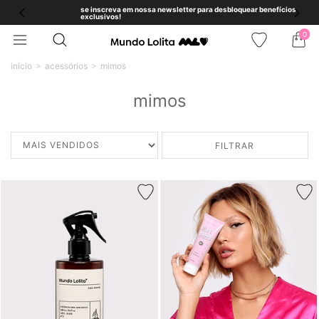
se inscreva em nossa newsletter para desbloquear benefícios
exclusivos!
0
início
acessórios
mimos
mimos
FILTRAR