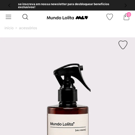
se inscreva em nossa newsletter para desbloquear benefícios
exclusivos!
0
início
acessórios