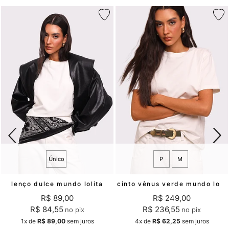
Único
P
M
lenço dulce mundo lolita
cinto vênus verde mundo lolita
R$ 89,00
R$ 249,00
R$ 84,55
R$ 236,55
no pix
no pix
1x
de
R$ 89,00
sem juros
4x
de
R$ 62,25
sem juros