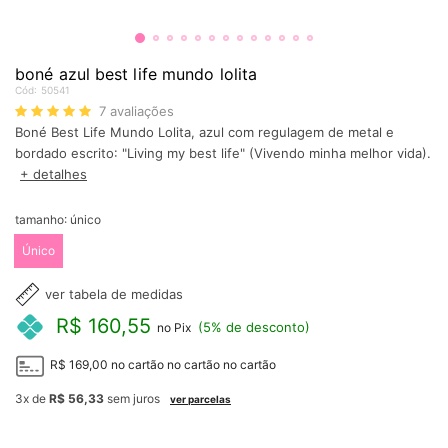
boné azul best life mundo lolita
Cód:
50541
7
avaliações
Boné Best Life Mundo Lolita, azul com regulagem de metal e
bordado escrito: "Living my best life" (Vivendo minha melhor vida).
+ detalhes
tamanho:
único
Único
ver tabela de medidas
R$ 160,55
(5% de desconto)
no Pix
R$ 169,00
no cartão
no cartão
no cartão
3x
de
R$ 56,33
sem juros
ver parcelas