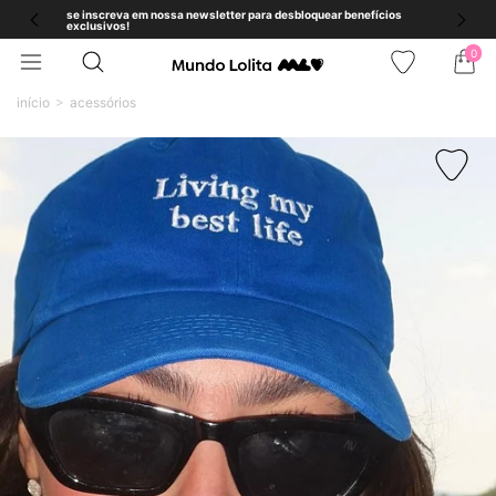
se inscreva em nossa newsletter para desbloquear benefícios
exclusivos!
0
início
acessórios