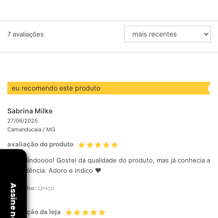
ORDENAR
7
avaliações
AVALIAÇÕES
POR
eu recomendo este produto
Sabrina Milke
27/06/2025
Camanducaia /
MG
avaliação do produto
Achei lindoooo! Gostei da qualidade do produto, mas já conhecia a
procedência. Adoro e indico ❤️
Tamanho:
Único
avaliação da loja