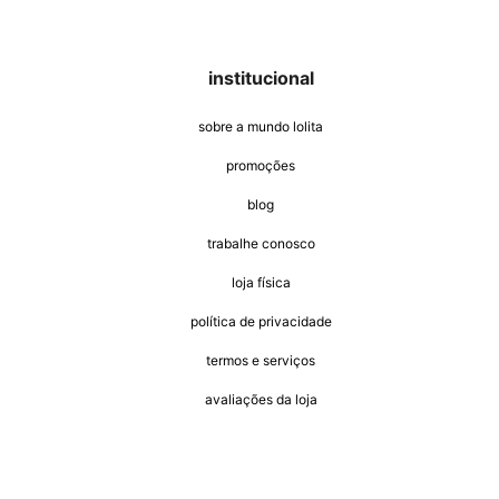
casacos e jaquetas
jeans
all black
institucional
sobre a mundo lolita
promoções
blog
trabalhe conosco
loja física
política de privacidade
termos e serviços
avaliações da loja