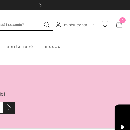
0
minha conta
alerta repô
moods
do!