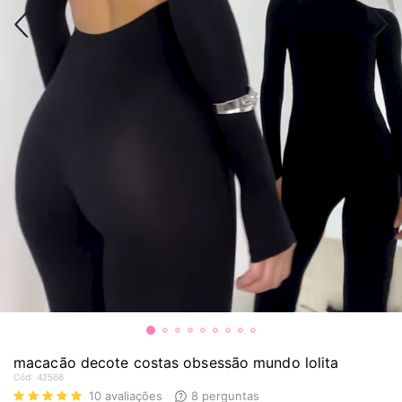
macacão decote costas obsessão mundo lolita
Cód:
42566
10
avaliações
8
perguntas