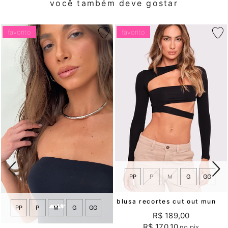
você também deve gostar
favorito
favorito
PP
P
M
G
GG
blusa recortes cut out mundo lolita
PP
P
M
G
GG
R$ 189,00
R$ 170,10
no pix