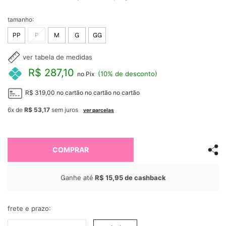
tamanho:
PP
P
M
G
GG
ver tabela de medidas
R$ 287,10
(10% de desconto)
no Pix
R$ 319,00
no cartão
no cartão
no cartão
6x
de
R$ 53,17
sem juros
ver parcelas
COMPRAR
Ganhe até
R$ 15,95
de cashback
frete e prazo: