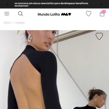
se inscreva em nossa newsletter para desbloquear benefícios
exclusivos!
0
início
roupas