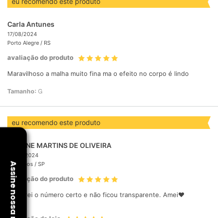
eu recomendo este produto
Carla Antunes
17/08/2024
Porto Alegre /
RS
avaliação do produto
Maravilhoso a malha muito fina ma o efeito no corpo é lindo
Tamanho:
G
eu recomendo este produto
ARLANE MARTINS DE OLIVEIRA
30/05/2024
Guarulhos /
SP
avaliação do produto
Comprei o número certo e não ficou transparente. Amei❤️