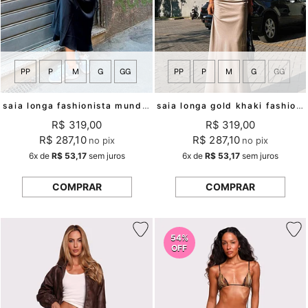
PP
P
M
G
GG
PP
P
M
G
GG
saia longa fashionista mundo lolita
saia longa gold khaki fashionista mundo lolita
R$ 319,00
R$ 319,00
R$ 287,10
R$ 287,10
no pix
no pix
6x
de
R$ 53,17
sem juros
6x
de
R$ 53,17
sem juros
COMPRAR
COMPRAR
54%
OFF