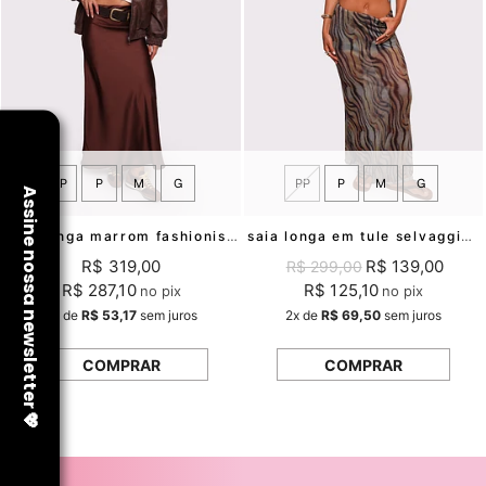
PP
P
M
G
PP
P
M
G
saia longa marrom fashionista mundo lolita
saia longa em tule selvaggia mundo lolita
R$ 319,00
R$ 139,00
R$ 299,00
R$ 287,10
R$ 125,10
no pix
no pix
6x
de
R$ 53,17
sem juros
2x
de
R$ 69,50
sem juros
COMPRAR
COMPRAR