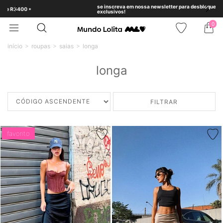
se inscreva em nossa newsletter para desbloquear benefícios
exclusivos!
0
início
roupas
saias
longa
longa
FILTRAR
favorito