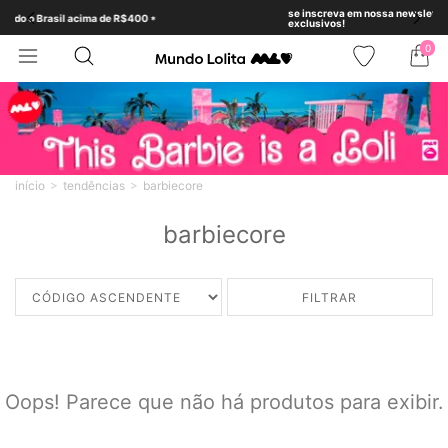
se inscreva em nossa newsletter para desbloquear be
 de R$400 *
exclusivos!
0
início
tendências
barbiecore
barbiecore
FILTRAR
Oops! Parece que não há produtos para exibir.