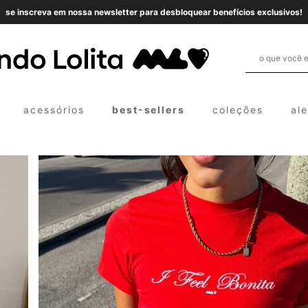
se inscreva em nossa newsletter para desbloquear benefícios exclusivos!
acessórios
best-sellers
coleções
al