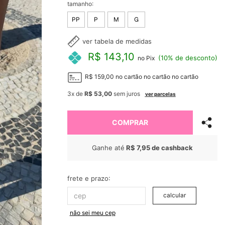
tamanho:
PP
P
M
G
ver tabela de medidas
R$ 143,10
(10% de desconto)
no Pix
R$ 159,00
no cartão
no cartão
no cartão
3x
de
R$ 53,00
sem juros
ver parcelas
COMPRAR
Ganhe até
R$ 7,95
de cashback
frete e prazo:
calcular
não sei meu cep