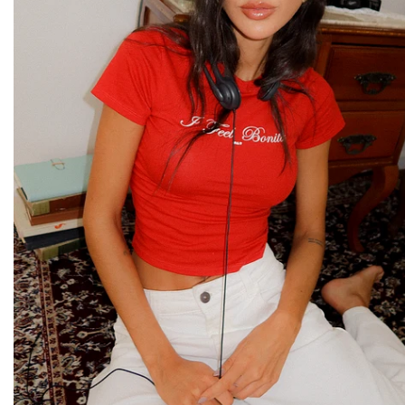
casacos e jaquetas
jeans
all black