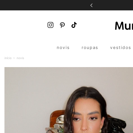
de R$400 *
novis
roupas
vestidos
início
novis
baby tee
bolsas
spring summer
day by day
biquínis e maiôs
bonés
coleção bien bonita
night out
vestidos
cintos
brasilcore
beach
croppeds e tops
mimos
iriê summer
girlboss
blusas
toalhas de praia
butter yellow
trends
body
zodiac collection
calças
late checkout
saias
t-shirts
tricôs
shorts e bermudas