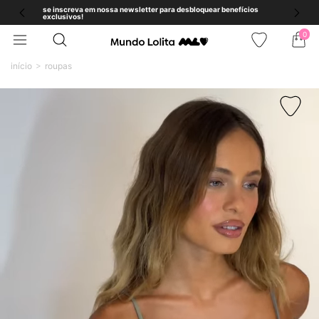
se inscreva em nossa newsletter para desbloquear benefícios
exclusivos!
0
início
roupas