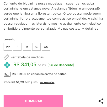
Conjunto de biquíni na nossa modelagem super democrática:
cortininha, e em estampa nova! A estampa "Eden" é um degradê
verde que lembra uma floresta tropical! O top possui modelagem
cortininha, forro e acabamentos com elástico embutido. A calcinha
possui regulador nas laterais, o mesmo acabamento com elástico
embutido e pingente personalizado ML nas costas.
+ detalhes
tamanho:
PP
P
M
G
GG
ver tabela de medidas
R$ 341,05
(5% de desconto)
no Pix
R$ 359,00
no cartão
no cartão
no cartão
7x
de
R$ 51,29
sem juros
ver parcelas
COMPRAR