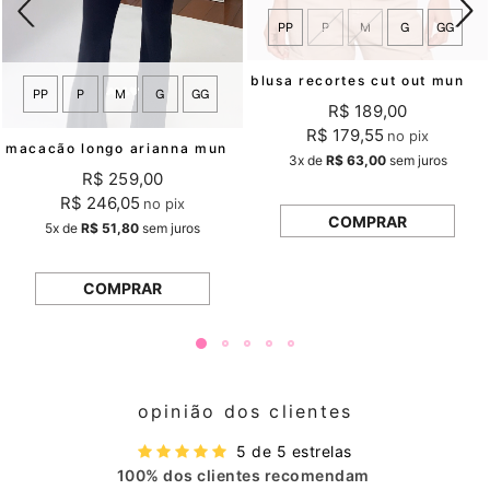
PP
P
M
G
GG
blusa recortes cut out mundo lolita
PP
P
M
G
GG
R$ 189,00
R$ 179,55
no pix
macacão longo arianna mundo lolita
3x
de
R$ 63,00
sem juros
R$ 259,00
R$ 246,05
no pix
COMPRAR
5x
de
R$ 51,80
sem juros
COMPRAR
opinião dos clientes
5 de 5 estrelas
100% dos clientes recomendam