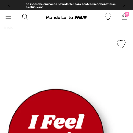
se inscreva em nossa newsletter para desbloquear benefícios
exclusivos!
0
início