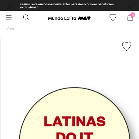
se inscreva em nossa newsletter para desbloquear benefícios
exclusivos!
0
início