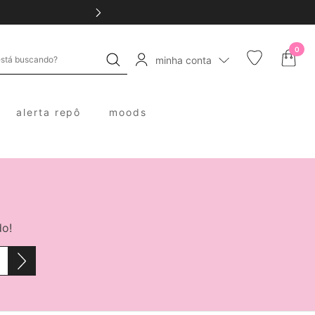
0
minha conta
alerta repô
moods
do!