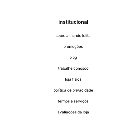
casacos e jaquetas
jeans
all black
institucional
sobre a mundo lolita
promoções
blog
trabalhe conosco
loja física
política de privacidade
termos e serviços
avaliações da loja