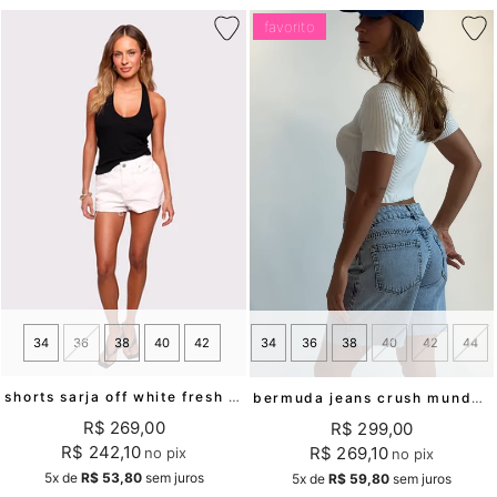
favorito
34
36
38
40
42
34
36
38
40
42
44
shorts sarja off white fresh mundo lolita
bermuda jeans crush mundo lolita
R$ 269,00
R$ 299,00
R$ 242,10
R$ 269,10
no pix
no pix
5x
de
R$ 53,80
sem juros
5x
de
R$ 59,80
sem juros