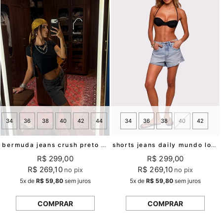
34
36
38
40
42
44
34
36
38
40
42
bermuda jeans crush preto estonado mundo lolita
shorts jeans daily mundo lolita
R$ 299,00
R$ 299,00
R$ 269,10
R$ 269,10
no pix
no pix
5x
de
R$ 59,80
sem juros
5x
de
R$ 59,80
sem juros
COMPRAR
COMPRAR