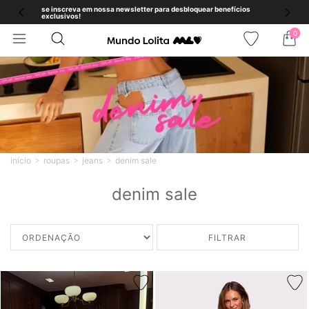
se inscreva em nossa newsletter para desbloquear benefícios
exclusivos!
0
início
roupas
jeans
denim sale
denim sale
FILTRAR