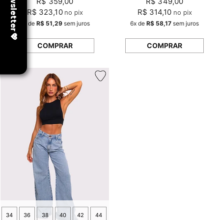
R$ 359,00
R$ 349,00
R$ 323,10
R$ 314,10
no pix
no pix
7x
de
R$ 51,29
sem juros
6x
de
R$ 58,17
sem juros
COMPRAR
COMPRAR
34
36
38
40
42
44