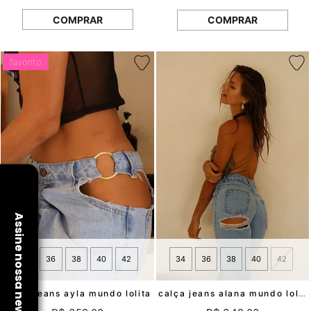
COMPRAR
COMPRAR
favorito
34
36
38
40
42
34
36
38
40
42
calça jeans ayla mundo lolita
calça jeans alana mundo lolita