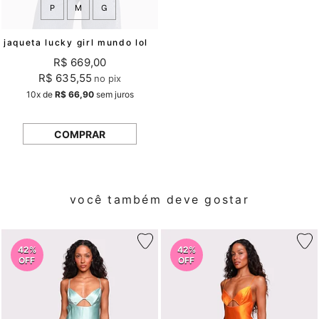
P
M
G
jaqueta lucky girl mundo lolita
R$ 669,00
R$ 635,55
no pix
10x
de
R$ 66,90
sem juros
COMPRAR
você também deve gostar
42%
42%
OFF
OFF