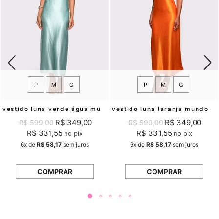
P
M
G
P
M
G
vestido luna verde água mundo lolita
vestido luna laranja mundo lolita
R$ 349,00
R$ 349,00
R$ 599,00
R$ 599,00
R$ 331,55
R$ 331,55
no pix
no pix
6x
de
R$ 58,17
sem juros
6x
de
R$ 58,17
sem juros
COMPRAR
COMPRAR