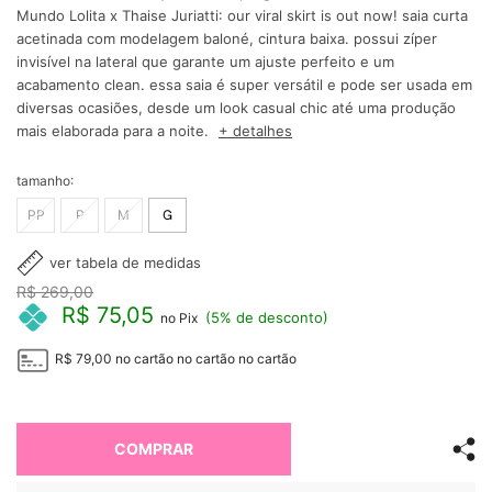
Mundo Lolita x Thaise Juriatti: our viral skirt is out now! saia curta
acetinada com modelagem baloné, cintura baixa. possui zíper
invisível na lateral que garante um ajuste perfeito e um
acabamento clean. essa saia é super versátil e pode ser usada em
diversas ocasiões, desde um look casual chic até uma produção
mais elaborada para a noite.
+ detalhes
tamanho:
PP
P
M
G
ver tabela de medidas
R$ 269,00
R$ 75,05
(5% de desconto)
no Pix
R$ 79,00
no cartão
no cartão
no cartão
COMPRAR