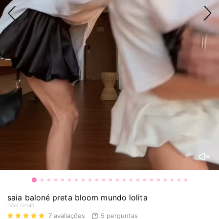
saia baloné preta bloom mundo lolita
Cód:
52140
7
avaliações
5
perguntas