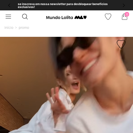
se inscreva em nossa newsletter para desbloquear benefícios
exclusivos!
0
início
promo