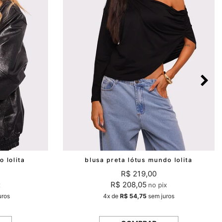
 lolita
blusa preta lótus mundo lolita
R$ 219,00
R$ 208,05
x
no pix
uros
4x
de
R$ 54,75
sem juros