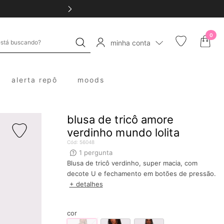
0
minha conta
alerta repô
moods
blusa de tricô amore
verdinho mundo lolita
Cód:
56048
1
pergunta
Blusa de tricô verdinho, super macia, com
decote U e fechamento em botões de pressão.
+ detalhes
cor