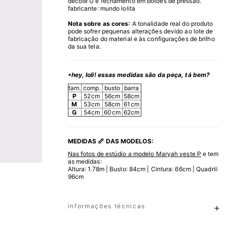
decote U e fechamento em botões de pressão.
fabricante: mundo lolita
Nota sobre as cores:
A tonalidade real do produto
pode sofrer pequenas alterações devido ao lote de
fabricação do material e às configurações de brilho
da sua tela.
*hey, loli! essas medidas são da peça, tá bem?
tam.
comp.
busto
barra
P
52cm
56cm
58cm
M
53cm
58cm
61cm
G
54cm
60cm
62cm
MEDIDAS 📏 DAS MODELOS:
Nas fotos de estúdio a modelo Maryah veste P
e tem
as medidas:
Altura: 1.78m | Busto: 84cm | Cintura: 66cm | Quadril:
96cm
informações técnicas