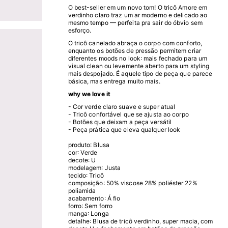
O best-seller em um novo tom! O tricô Amore em
verdinho claro traz um ar moderno e delicado ao
mesmo tempo — perfeita pra sair do óbvio sem
esforço.
O tricô canelado abraça o corpo com conforto,
enquanto os botões de pressão permitem criar
diferentes moods no look: mais fechado para um
visual clean ou levemente aberto para um styling
mais despojado. É aquele tipo de peça que parece
básica, mas entrega muito mais.
why we love it
- Cor verde claro suave e super atual
- Tricô confortável que se ajusta ao corpo
- Botões que deixam a peça versátil
- Peça prática que eleva qualquer look
produto: Blusa
cor: Verde
decote: U
modelagem: Justa
tecido: Tricô
composição: 50% viscose 28% poliéster 22%
poliamida
acabamento: Á fio
forro: Sem forro
manga: Longa
detalhe: Blusa de tricô verdinho, super macia, com