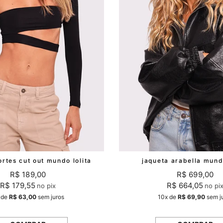
ortes cut out mundo lolita
jaqueta arabella mundo
R$ 189,00
R$ 699,00
R$ 179,55
R$ 664,05
no pix
no pi
de
R$ 63,00
sem juros
10x
de
R$ 69,90
sem j