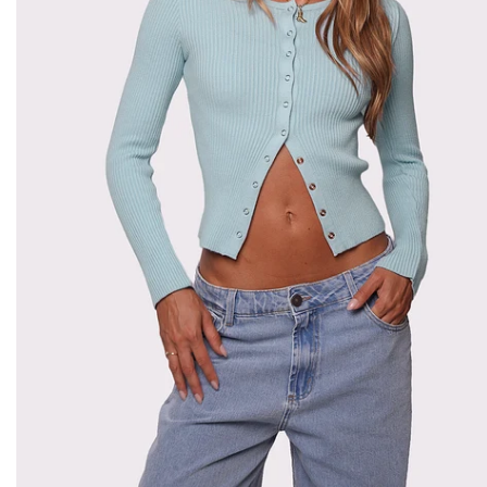
casacos e jaquetas
jeans
all black