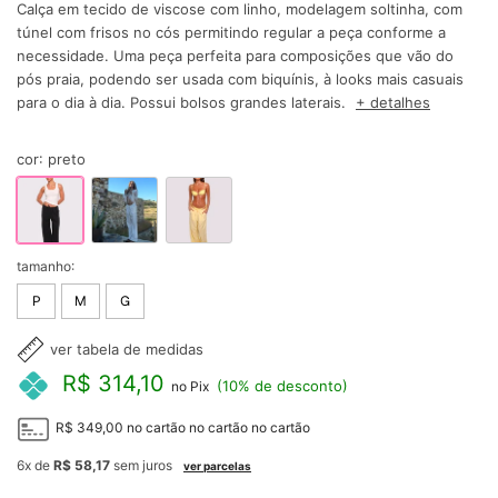
Calça em tecido de viscose com linho, modelagem soltinha, com
túnel com frisos no cós permitindo regular a peça conforme a
necessidade. Uma peça perfeita para composições que vão do
pós praia, podendo ser usada com biquínis, à looks mais casuais
para o dia à dia. Possui bolsos grandes laterais.
+ detalhes
cor
:
preto
tamanho:
P
M
G
ver tabela de medidas
R$ 314,10
(10% de desconto)
no Pix
R$ 349,00
no cartão
no cartão
no cartão
6x
de
R$ 58,17
sem juros
ver parcelas