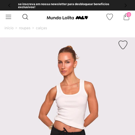
se inscreva em nossa newsletter para desbloquear benefícios
exclusivos!
0
início
roupas
calças