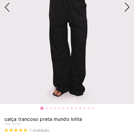
calça trancoso preta mundo lolita
Cód:
52781
1
avaliação