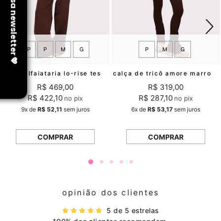
PP
P
M
G
P
M
G
calça alfaiataria lo-rise tess marrom mundo lolita
calça de tricô amore marrom mundo lolita
R$ 469,00
R$ 319,00
R$ 422,10
R$ 287,10
no pix
no pix
9x
de
R$ 52,11
sem juros
6x
de
R$ 53,17
sem juros
COMPRAR
COMPRAR
opinião dos clientes
5 de 5 estrelas