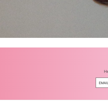
casacos e jaquetas
jeans
all black
He