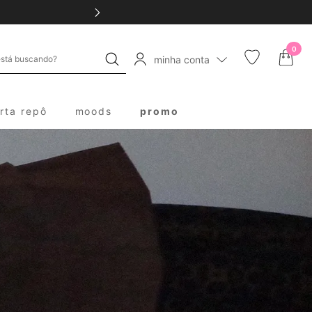
0
minha conta
erta repô
moods
promo