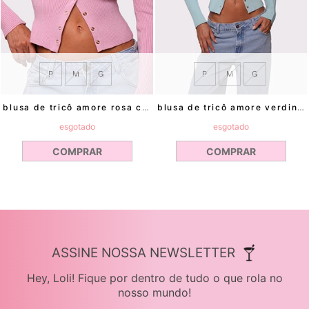
P
M
G
P
M
G
blusa de tricô amore rosa claro mundo lolita
blusa de tricô amore verdinho mundo lolita
esgotado
esgotado
COMPRAR
COMPRAR
ASSINE NOSSA NEWSLETTER
Hey, Loli! Fique por dentro de tudo o que rola no
nosso mundo!