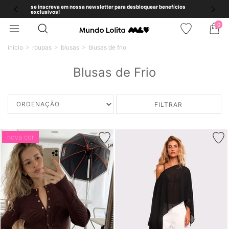
se inscreva em nossa newsletter para desbloquear benefícios
exclusivos!
0
início
roupas
blusas
blusas de frio
Blusas de Frio
FILTRAR
nova cor