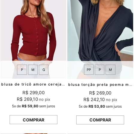
P
M
G
PP
P
M
blusa de tricô amore cereja mundo lolita
blusa torção preta poema mundo lolita
R$ 299,00
R$ 269,00
R$ 269,10
R$ 242,10
no pix
no pix
5x
de
R$ 59,80
sem juros
5x
de
R$ 53,80
sem juros
COMPRAR
COMPRAR