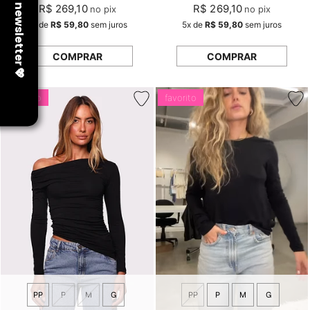
R$ 269,10
R$ 269,10
no pix
no pix
5x
de
R$ 59,80
sem juros
5x
de
R$ 59,80
sem juros
COMPRAR
COMPRAR
favorito
favorito
PP
P
M
G
PP
P
M
G