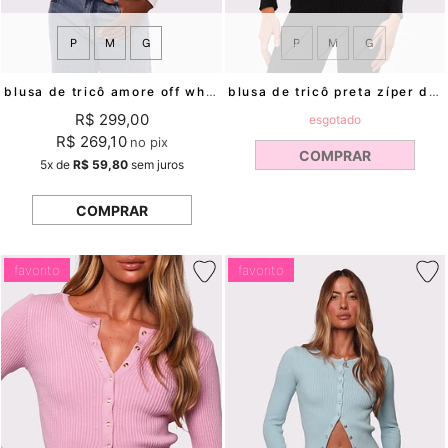
P
M
G
P
M
G
blusa de tricô amore off white mundo lolita
blusa de tricô preta zíper duplo mia mundo lolita
R$ 299,00
esgotado
R$ 269,10
no pix
COMPRAR
5x
de
R$ 59,80
sem juros
COMPRAR
favorito
favorito