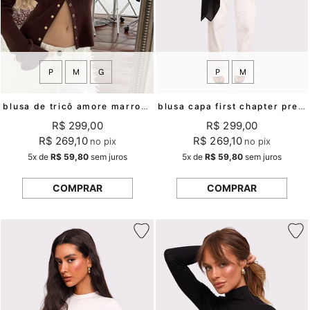
P
M
G
P
M
blusa de tricô amore marrom mundo lolita
blusa capa first chapter preta mundo lolita
R$ 299,00
R$ 299,00
R$ 269,10
R$ 269,10
no pix
no pix
5x
de
R$ 59,80
sem juros
5x
de
R$ 59,80
sem juros
COMPRAR
COMPRAR