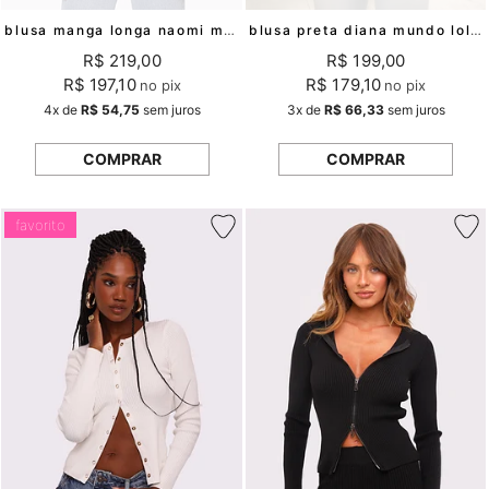
blusa manga longa naomi mundo lolita
blusa preta diana mundo lolita
R$ 219,00
R$ 199,00
R$ 197,10
R$ 179,10
no pix
no pix
4x
de
R$ 54,75
sem juros
3x
de
R$ 66,33
sem juros
COMPRAR
COMPRAR
favorito