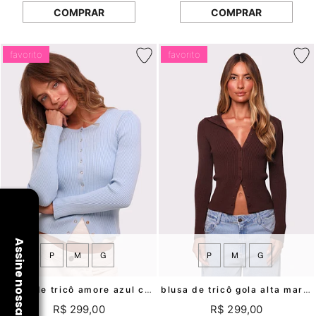
COMPRAR
COMPRAR
favorito
favorito
P
M
G
P
M
G
blusa de tricô amore azul claro mundo lolita
blusa de tricô gola alta marrom lola mundo lolita
R$ 299,00
R$ 299,00