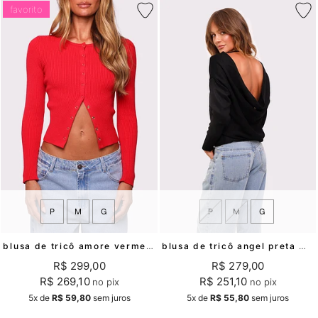
favorito
P
M
G
P
M
G
blusa de tricô amore vermelha mundo lolita
blusa de tricô angel preta mundo lolita
R$ 299,00
R$ 279,00
R$ 269,10
R$ 251,10
no pix
no pix
5x
de
R$ 59,80
sem juros
5x
de
R$ 55,80
sem juros