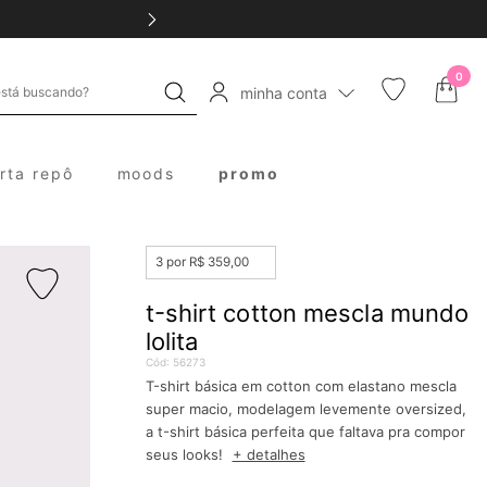
0
minha conta
erta repô
moods
promo
3 por R$ 359,00
t-shirt cotton mescla mundo
lolita
Cód:
56273
T-shirt básica em cotton com elastano mescla
super macio, modelagem levemente oversized,
a t-shirt básica perfeita que faltava pra compor
seus looks!
+ detalhes