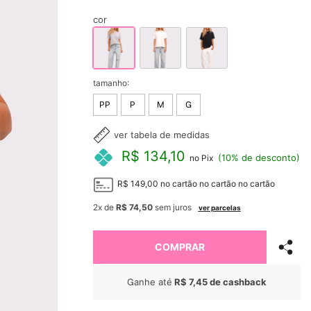
cor
tamanho:
PP
P
M
G
ver tabela de medidas
R$ 134,10
(10% de desconto)
no Pix
R$ 149,00
no cartão
no cartão
no cartão
2x
de
R$ 74,50
sem juros
ver parcelas
COMPRAR
Ganhe até
R$ 7,45
de cashback