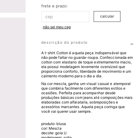
frete e prazo:
calcular
não sei meu cep
descrição do produto
A t-shirt Cotton é aquela peça indispensável que
não pode faltar no guarda-roupa. Confeccionada em
cotton com elastano de toque extremamente macio,
ela possui modelagem levemente oversized que
proporciona conforto, liberdade de movimento e um
caimento moderno para o dia a dia.
Na cor mescla, ganha um visual casual e atemporal
que combina facilmente com diferentes estilos e
ocasiões. Perfeita para acompanhar desde
produções básicas com jeans até composições mais
elaboradas com alfaiataria, sobreposições e
acessórios marcantes. Aquela peça coringa que
você vai querer usar sempre.
produto: blusa
cor: Mescla
decote: gola U
modelagem: solta