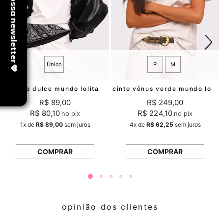
Único
P
M
lenço dulce mundo lolita
cinto vênus verde mundo lolita
R$ 89,00
R$ 249,00
R$ 80,10
R$ 224,10
no pix
no pix
1x
de
R$ 89,00
sem juros
4x
de
R$ 62,25
sem juros
COMPRAR
COMPRAR
opinião dos clientes