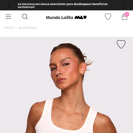
se inscreva em nossa newsletter para desbloquear benefícios
exclusivos!
0
início
acessórios