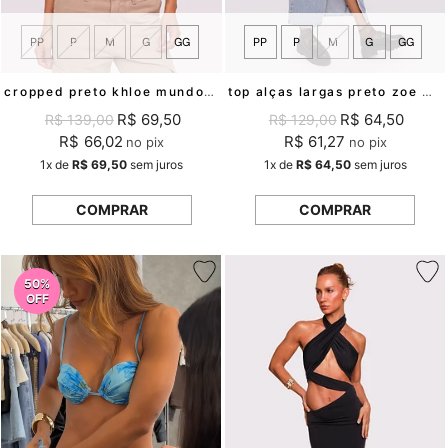
PP
P
M
G
GG
PP
P
M
G
GG
cropped preto khloe mundo lolita
top alças largas preto zoe mundo lolita
R$ 69,50
R$ 64,50
R$ 139,00
R$ 129,00
R$ 66,02
R$ 61,27
no pix
no pix
1x
de
R$ 69,50
sem juros
1x
de
R$ 64,50
sem juros
COMPRAR
COMPRAR
50%
OFF