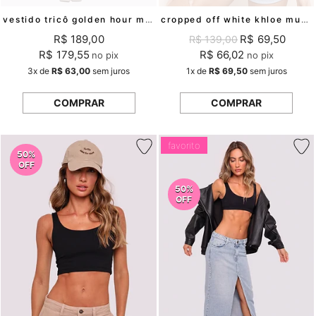
vestido tricô golden hour mundo lolita
cropped off white khloe mundo lolita
R$ 189,00
R$ 69,50
R$ 139,00
R$ 179,55
R$ 66,02
no pix
no pix
3x
de
R$ 63,00
sem juros
1x
de
R$ 69,50
sem juros
COMPRAR
COMPRAR
favorito
50%
OFF
50%
OFF