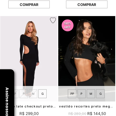
COMPRAR
COMPRAR
50%
OFF
PP
P
M
G
PP
P
M
G
vestido late checkout preto mundo lolita
vestido recortes preto megan mundo lolita
R$ 299,00
R$ 144,50
R$ 289,00