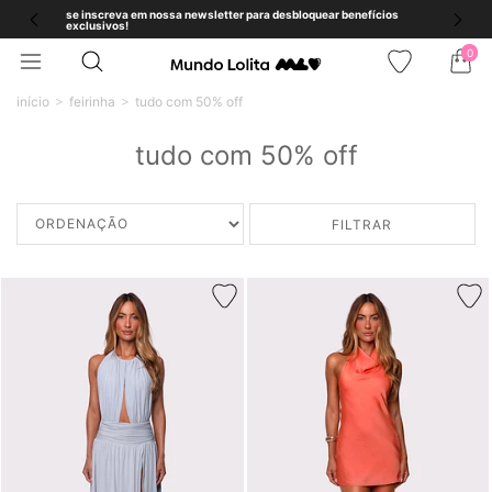
se inscreva em nossa newsletter para desbloquear benefícios
exclusivos!
0
início
feirinha
tudo com 50% off
tudo com 50% off
FILTRAR