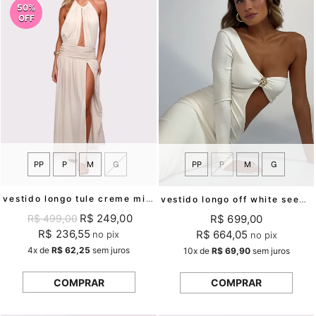
50%
OFF
PP
P
M
G
PP
P
M
G
vestido longo tule creme milos mundo lolita
vestido longo off white seedpearl mundo lolita
R$ 249,00
R$ 699,00
R$ 499,00
R$ 236,55
R$ 664,05
no pix
no pix
4x
de
R$ 62,25
sem juros
10x
de
R$ 69,90
sem juros
COMPRAR
COMPRAR