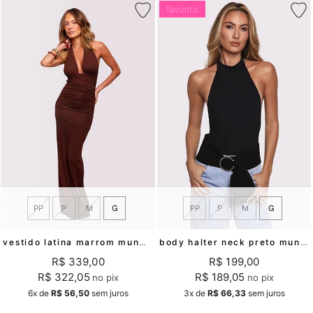
favorito
PP
P
M
G
PP
P
M
G
vestido latina marrom mundo lolita
body halter neck preto mundo lolita
R$ 339,00
R$ 199,00
R$ 322,05
R$ 189,05
no pix
no pix
6x
de
R$ 56,50
sem juros
3x
de
R$ 66,33
sem juros