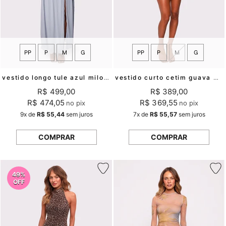
PP
P
M
G
PP
P
M
G
vestido longo tule azul milos mundo lolita
vestido curto cetim guava mundo lolita
R$ 499,00
R$ 389,00
R$ 474,05
R$ 369,55
no pix
no pix
9x
de
R$ 55,44
sem juros
7x
de
R$ 55,57
sem juros
COMPRAR
COMPRAR
49%
OFF