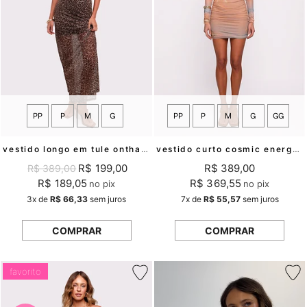
PP
P
M
G
PP
P
M
G
GG
vestido longo em tule onthara mundo lolita
vestido curto cosmic energy mundo lolita
R$ 199,00
R$ 389,00
R$ 389,00
R$ 189,05
R$ 369,55
no pix
no pix
3x
de
R$ 66,33
sem juros
7x
de
R$ 55,57
sem juros
COMPRAR
COMPRAR
favorito