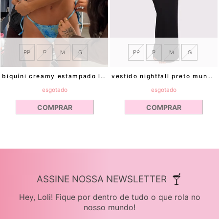
PP
P
M
G
PP
P
M
G
vestido nightfall preto mundo lolita
biquíni creamy estampado la isla mundo lolita
esgotado
esgotado
COMPRAR
COMPRAR
ASSINE NOSSA NEWSLETTER
Hey, Loli! Fique por dentro de tudo o que rola no
nosso mundo!