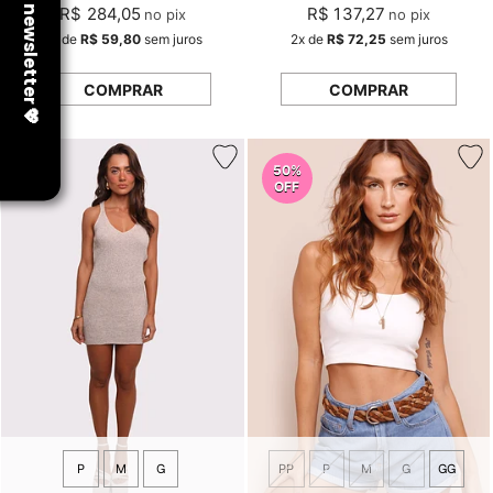
R$ 284,05
R$ 137,27
no pix
no pix
5x
de
R$ 59,80
sem juros
2x
de
R$ 72,25
sem juros
COMPRAR
COMPRAR
50%
OFF
P
M
G
PP
P
M
G
GG