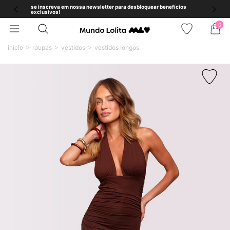
se inscreva em nossa newsletter para desbloquear benefícios
exclusivos!
0
início
roupas
vestidos
vestidos longos