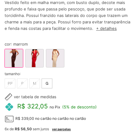
Vestido feito em malha marrom, com busto duplo, decote mais
profundo e faixa que passa pelo pescoço, que pode ser usada
torcidinha. Possui franzido nas laterais do corpo que trazem um
charme a mais para a peça. Possui forro para evitar transparência
e fenda nas costas para facilitar o movimento.
+ detalhes
cor
:
marrom
tamanho:
PP
P
M
G
ver tabela de medidas
R$ 322,05
(5% de desconto)
no Pix
R$ 339,00
no cartão
no cartão
no cartão
6x
de
R$ 56,50
sem juros
ver parcelas