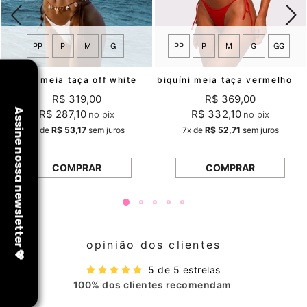
PP
P
M
G
PP
P
M
G
GG
biquíni meia taça off white creamy
biquíni meia taça vermelho creamy mundo lolita
R$ 319,00
R$ 369,00
R$ 287,10
R$ 332,10
no pix
no pix
6x
de
R$ 53,17
sem juros
7x
de
R$ 52,71
sem juros
COMPRAR
COMPRAR
opinião dos clientes
5 de 5 estrelas
100% dos clientes recomendam