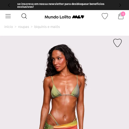
se inscreva em nossa newsletter para desbloquear benefícios
exclusivos!
0
início
roupas
biquínis e maiôs